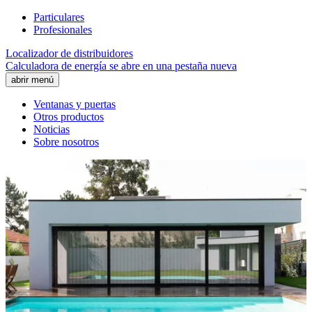
Particulares
Profesionales
Localizador de distribuidores
Calculadora de energía
se abre en una pestaña nueva
abrir menú
Ventanas y puertas
Otros productos
Noticias
Sobre nosotros