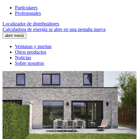
Particulares
Profesionales
Localizador de distribuidores
Calculadora de energía
se abre en una pestaña nueva
abrir menú
Ventanas y puertas
Otros productos
Noticias
Sobre nosotros